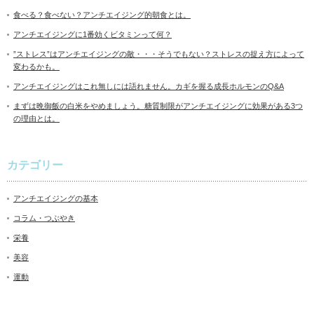
食べる？食べない？アンチエイジング的朝食とは。
アンチエイジングに1番効くビタミンって何？
”ストレス”はアンチエイジングの敵・・・そうでもない？ストレスの捉え方によって
変わるかも。
アンチエイジングはこれ無しには語れません。カギを握る成長ホルモンのQ&A
まずは晩御飯の白米をやめましょう。糖質制限がアンチエイジングに効果がある3つ
の理由とは。
カテゴリー
アンチエイジングの基本
コラム・つぶやき
栄養
美容
運動