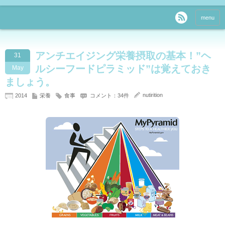
menu
アンチエイジング栄養摂取の基本！”ヘ
31
ルシーフードピラミッド”は覚えておき
May
ましょう。
nutirition
2014
栄養
食事
コメント：34件