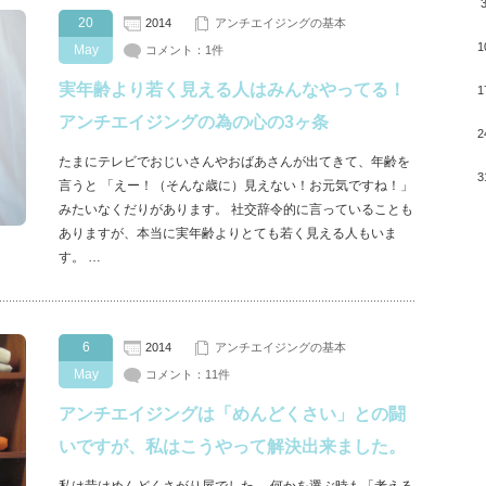
20
2014
アンチエイジングの基本
1
May
コメント：1件
実年齢より若く見える人はみんなやってる！
1
アンチエイジングの為の心の3ヶ条
2
たまにテレビでおじいさんやおばあさんが出てきて、年齢を
3
言うと 「えー！（そんな歳に）見えない！お元気ですね！」
みたいなくだりがあります。 社交辞令的に言っていることも
ありますが、本当に実年齢よりとても若く見える人もいま
す。 …
6
2014
アンチエイジングの基本
May
コメント：11件
アンチエイジングは「めんどくさい」との闘
いですが、私はこうやって解決出来ました。