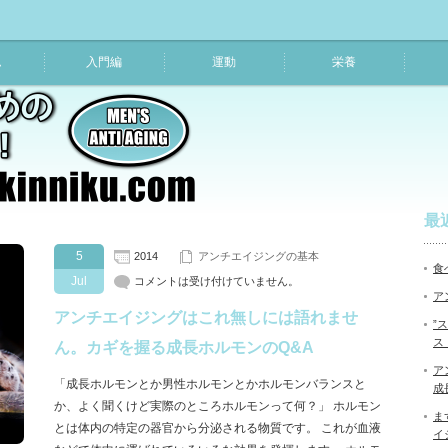
ム
入門編
運動
栄養
最
5
2014
アンチエイジングの基本
食
Jul
コメントは受け付けていません。
ア
アンチエイジングはこれ無しには語れませ
”
ス
ん。カギを握る成長ホルモンのQ&A
ア
「成長ホルモンとか男性ホルモンとかホルモンバランスと
成
か、よく聞くけど実際のところホルモンって何？」 ホルモン
ま
とは体内の特定の器官から分泌される物質です。 これが血液
イ