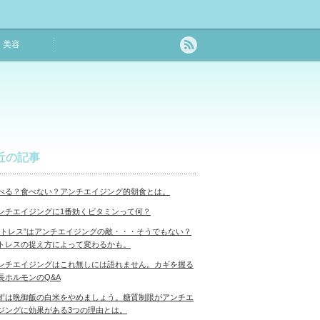
美容
近の記事
べる？食べない？アンチエイジング的朝食とは。
ンチエイジングに1番効くビタミンって何？
ストレス”はアンチエイジングの敵・・・そうでもない？
トレスの捉え方によって変わるかも。
ンチエイジングはこれ無しには語れません。カギを握る
長ホルモンのQ&A
ずは晩御飯の白米をやめましょう。糖質制限がアンチエ
ジングに効果がある3つの理由とは。