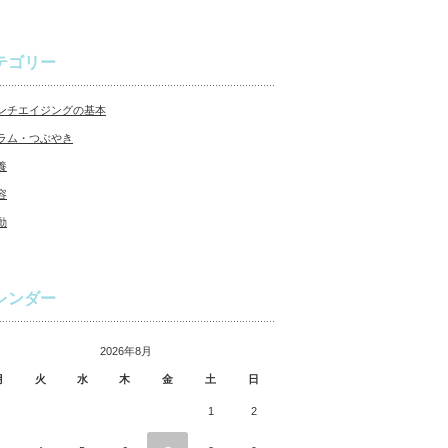
テゴリー
ンチエイジングの基本
ラム・つぶやき
養
容
動
レンダー
2026年8月
月
火
水
木
金
土
日
1
2