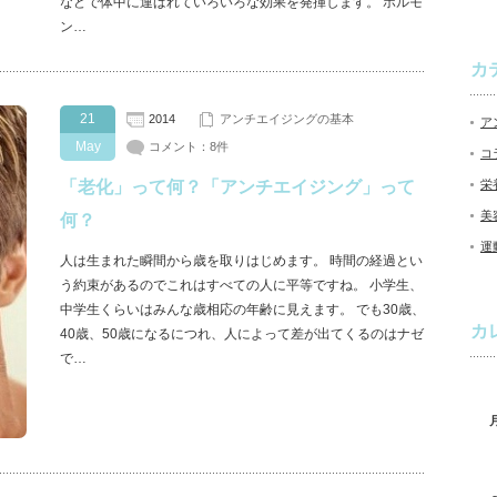
などで体中に運ばれていろいろな効果を発揮します。 ホルモ
ン…
カ
21
2014
アンチエイジングの基本
ア
May
コメント：8件
コ
「老化」って何？「アンチエイジング」って
栄
美
何？
運
人は生まれた瞬間から歳を取りはじめます。 時間の経過とい
う約束があるのでこれはすべての人に平等ですね。 小学生、
中学生くらいはみんな歳相応の年齢に見えます。 でも30歳、
カ
40歳、50歳になるにつれ、人によって差が出てくるのはナゼ
で…