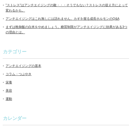
”ストレス”はアンチエイジングの敵・・・そうでもない？ストレスの捉え方によって
変わるかも。
アンチエイジングはこれ無しには語れません。カギを握る成長ホルモンのQ&A
まずは晩御飯の白米をやめましょう。糖質制限がアンチエイジングに効果がある3つ
の理由とは。
カテゴリー
アンチエイジングの基本
コラム・つぶやき
栄養
美容
運動
カレンダー