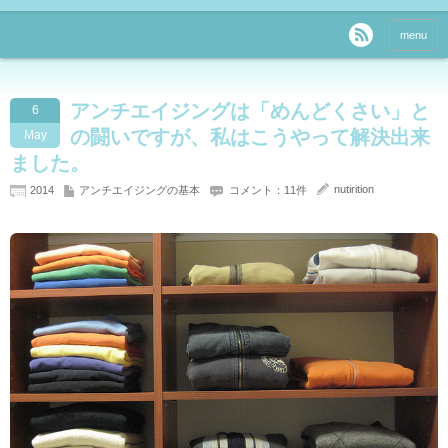
menu
アンチエイジングは「めんどくさい」と
6
の闘いですが、私はこうやって解決出来
May
ました。
nutirition
2014
アンチエイジングの基本
コメント：11件