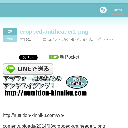
menu
cropped-antiheader1.png
20
Aug
nutirition
2014
コメントは受け付けていません。
Pocket
http://nutrition-kinniku.com/wp-
content/uploads/2014/08/cropped-antiheader1.png