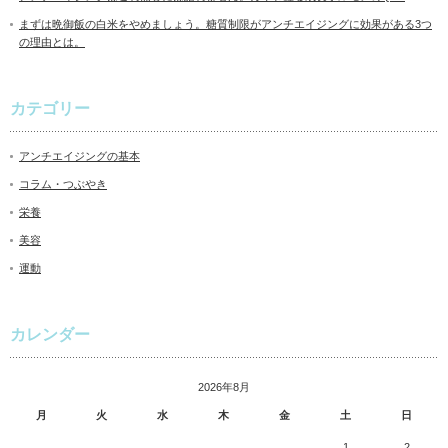
まずは晩御飯の白米をやめましょう。糖質制限がアンチエイジングに効果がある3つ
の理由とは。
カテゴリー
アンチエイジングの基本
コラム・つぶやき
栄養
美容
運動
カレンダー
2026年8月
月
火
水
木
金
土
日
1
2