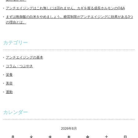
アンチエイジングはこれ無しには語れません。カギを握る成長ホルモンのQ&A
まずは晩御飯の白米をやめましょう。糖質制限がアンチエイジングに効果がある3つ
の理由とは。
カテゴリー
アンチエイジングの基本
コラム・つぶやき
栄養
美容
運動
カレンダー
2026年8月
月
火
水
木
金
土
日