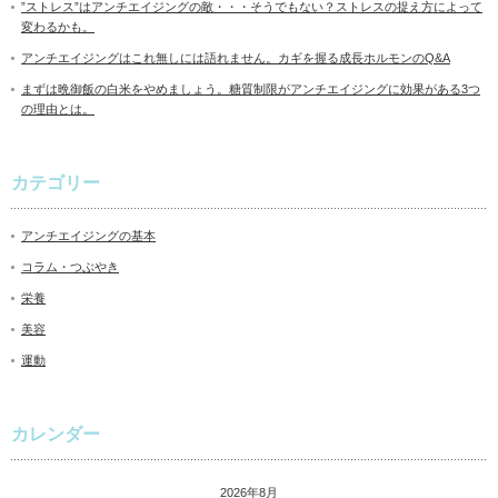
”ストレス”はアンチエイジングの敵・・・そうでもない？ストレスの捉え方によって
変わるかも。
アンチエイジングはこれ無しには語れません。カギを握る成長ホルモンのQ&A
まずは晩御飯の白米をやめましょう。糖質制限がアンチエイジングに効果がある3つ
の理由とは。
カテゴリー
アンチエイジングの基本
コラム・つぶやき
栄養
美容
運動
カレンダー
2026年8月